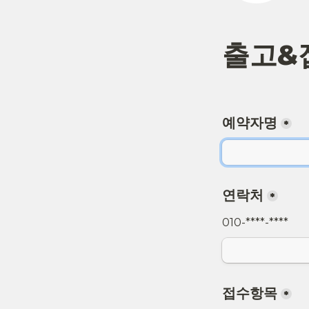
출고&
예약자명
*
연락처
*
010-****-****
접수항목
*